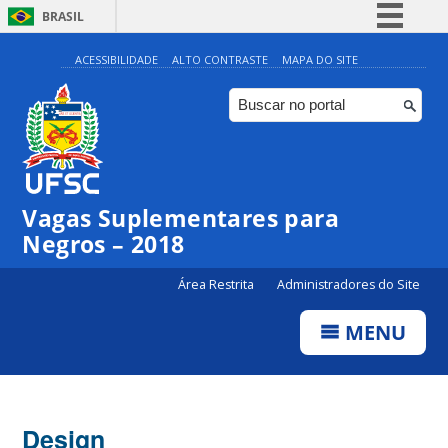
BRASIL
Simplifique!
ACESSIBILIDADE
ALTO CONTRASTE
MAPA DO SITE
Comunica BR
Participe
Acesso à informação
Legislação
Vagas Suplementares para
Canais
Negros – 2018
Área Restrita
Administradores do Site
MENU
Design